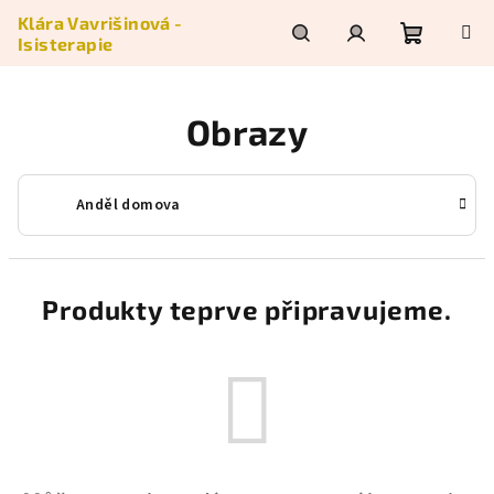
Přejít
Klára Vavrišinová -
na
Isisterapie
obsah
Nákupní
Hledat
Přihlášení
Obrazy
košík
Anděl domova
Produkty teprve připravujeme.