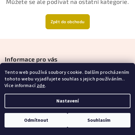
Můžete se ale podívat na ostatní kategorie.
Zpět do obchodu
Z
á
p
Informace pro vás
a
Tento web používá soubory cookie. Dalším procházením
Doprava a platba
t
tohoto webu vyjadřujete souhlas s jejich používáním..
Obchodní podmínky
í
Více informací
zde
.
Podmínky ochrany osobních údajů
Nastavení
Copyright 2026
Klára Vavrišinová - Isisterapie
. Všechna
práva vyhrazena.
Odmítnout
Souhlasím
Vytvořil Shoptet