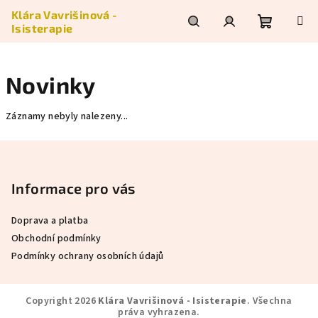
Přejít
Klára Vavrišinová -
na
Isisterapie
obsah
Nákupní
Hledat
Přihlášení
Novinky
košík
Záznamy nebyly nalezeny...
Z
á
p
Informace pro vás
a
Doprava a platba
t
Obchodní podmínky
í
Podmínky ochrany osobních údajů
Copyright 2026
Klára Vavrišinová - Isisterapie
. Všechna
práva vyhrazena.